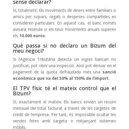
sense declarar?
Sí, totalment. Els moviments de diners entre familiars o
amics per sopars, regals o despeses compartides es
consideren particulars. En aquest cas, el banc només
avisarà Hisenda si els teus moviments anuals superen
els
10.000 euros
.
Què passa si no declaro un Bizum del
meu negoci?
Si l’Agència Tributària detecta un ingrés bancari no
justificat, pot obrir una inspecció. Això pot derivar en el
pagament de la quota defraudada més una
sanció
econòmica que va del 50% al 150% de l’import
.
El TPV físic té el mateix control que el
Bizum?
Sí, exactament el mateix. Els bancs envien un resum
mensual del total facturat a través de les targetes de
crèdit de l’empresa. Per tant, és impossible ocultar les
vendes fetes amb targeta o mitjançant sistemes
mòbils.