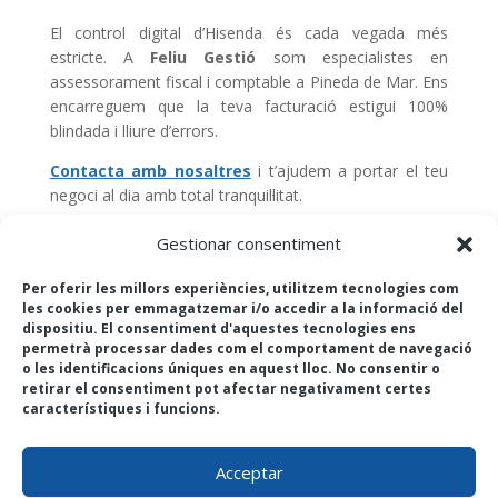
El control digital d’Hisenda és cada vegada més
estricte. A
Feliu Gestió
som especialistes en
assessorament fiscal i comptable a Pineda de Mar. Ens
encarreguem que la teva facturació estigui 100%
blindada i lliure d’errors.
Contacta amb nosaltres
i t’ajudem a portar el teu
negoci al dia amb total tranquil·litat.
Gestionar consentiment
Per oferir les millors experiències, utilitzem tecnologies com
les cookies per emmagatzemar i/o accedir a la informació del
dispositiu. El consentiment d'aquestes tecnologies ens
permetrà processar dades com el comportament de navegació
o les identificacions úniques en aquest lloc. No consentir o
retirar el consentiment pot afectar negativament certes
Cerca
característiques i funcions.
Acceptar
La cistella està buida.